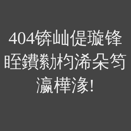
404锛屾偍璇锋
眰鐨勬枃浠朵笉
瀛樺湪!