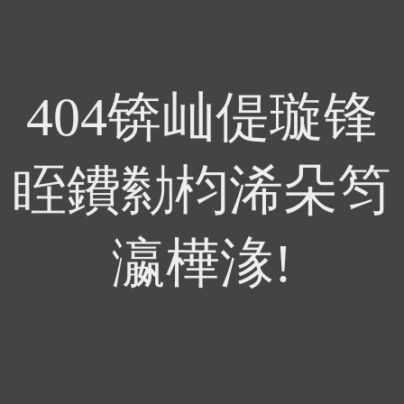
404锛屾偍璇锋
眰鐨勬枃浠朵笉
瀛樺湪!