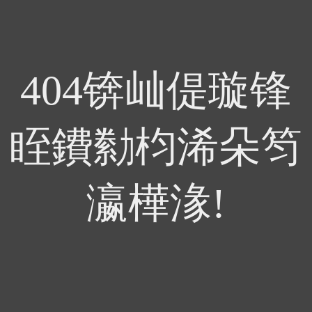
404锛屾偍璇锋
眰鐨勬枃浠朵笉
瀛樺湪!