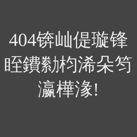
404锛屾偍璇锋
眰鐨勬枃浠朵笉
瀛樺湪!