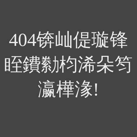
404锛屾偍璇锋
眰鐨勬枃浠朵笉
瀛樺湪!