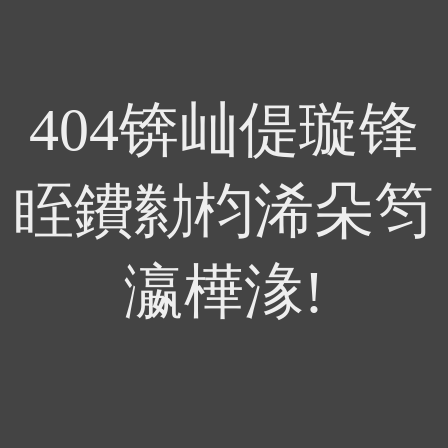
404锛屾偍璇锋
眰鐨勬枃浠朵笉
瀛樺湪!