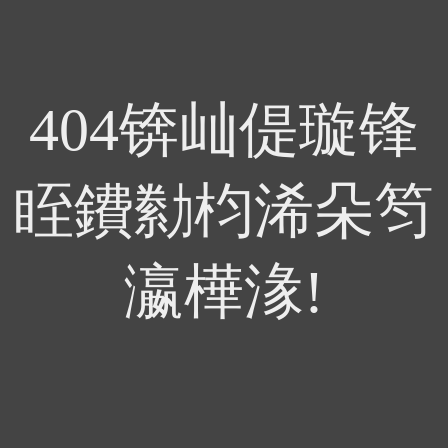
404锛屾偍璇锋
眰鐨勬枃浠朵笉
瀛樺湪!